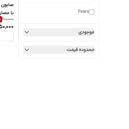
Pears
با عصار
%
400,000
50,000
موجودی
محدوده قیمت