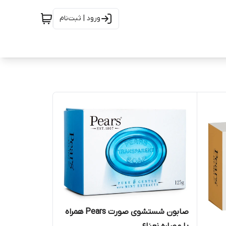
ورود | ثبت‌نام
صابون شستشوی صورت Pears همراه
با عصاره نعناع