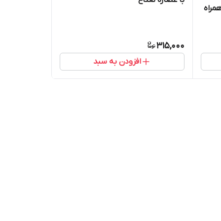
ن شستشوی صورت Pears همراه
315,000
افزودن به سبد