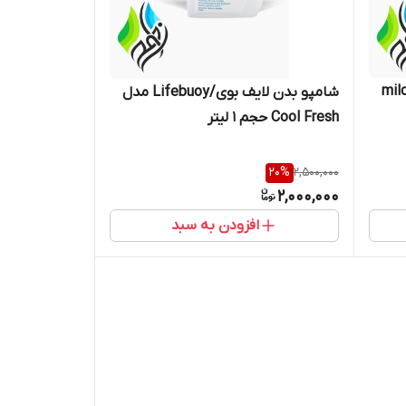
مدل mild care
شامپو بدن لایف بوی/Lifebuoy مدل
Cool Fresh حجم 1 لیتر
20
%
2,500,000
2,000,000
افزودن به سبد