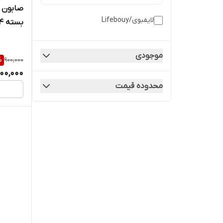
لایفبوی/Lifebouy
بسته ۴ عددی
موجودی
%
900,000
00,000
محدوده قیمت