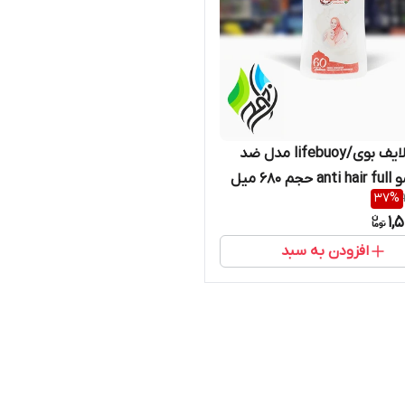
شامپو لایف بوی/lifebuoy مدل ضد
 680 میل
37
%
1,
افزودن به سبد