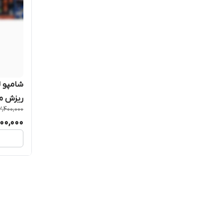
ریزش مو anti hair full حجم
2,400,000
500,000