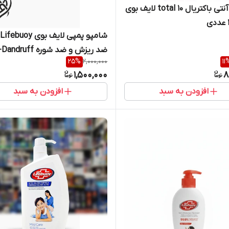
صابون آنتی باکتریال total 10 لایف بوی
ش
ضد ریزش و ضد شوره Anti-Dandruff
25
%
2,000,000
11
1,500,000
8
افزودن به سبد
افزودن به سبد