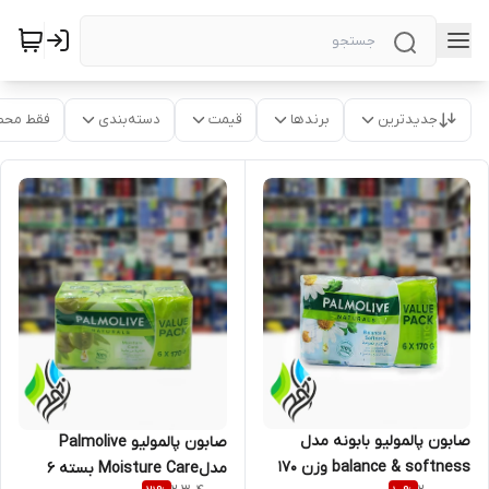
جدیدترین
برندها
قیمت
دسته‌بندی
فقط محص
صابون پالمولیو بابونه مدل
صابون پالمولیو Palmolive
balance & softness وزن 170
مدلMoisture Care بسته 6