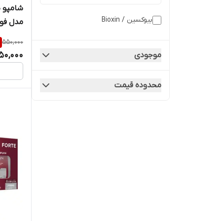
شامپو 
بیوکسین / Bioxin
مدل فورت 00
550,000
50,000
موجودی
محدوده قیمت