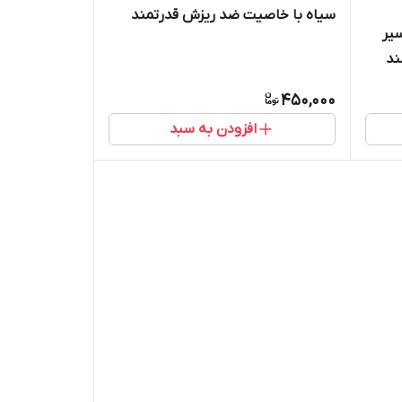
سیاه با خاصیت ضد ریزش قدرتمند
یر
ند
450,000
افزودن به سبد