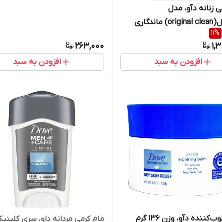
ی زنانه دآو، مدل
کلینیکال(original clean) ماندگاری
11
%
263,000
1,
افزودن به سبد
افزودن به سبد
‌کننده دآو، وزن 136 گرم
مام کرمی مردانه داو، سری کلینیک