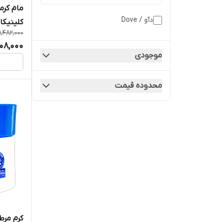
مام کرم
دآو / Dove
1,482,000
48H، وزن 48 گرم
308,000
موجودی
محدوده قیمت
کرم مرطوب