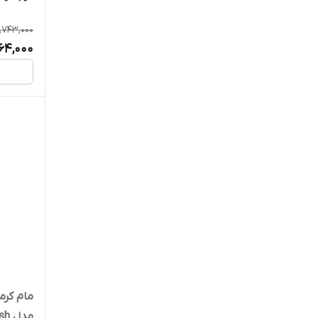
1,743,000
664,000
مام کرم
مدل Extra Fresh، وزن 48 گرم