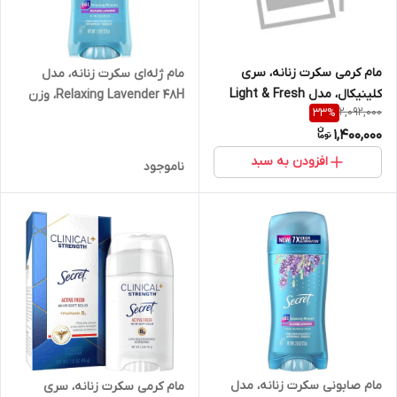
مام کرمی سکرت زنانه، سری
مام ژله‌ای سکرت زنانه، مدل
کلینیکال، مدل Light & Fresh
Relaxing Lavender 48H، وزن
2,092,000
33
%
48H، وزن 45 گرم
73 گرم تاریخ منقضی جنس
1,400,000
اصلی
افزودن به سبد
ناموجود
مام صابونی سکرت زنانه، مدل
مام کرمی سکرت زنانه، سری