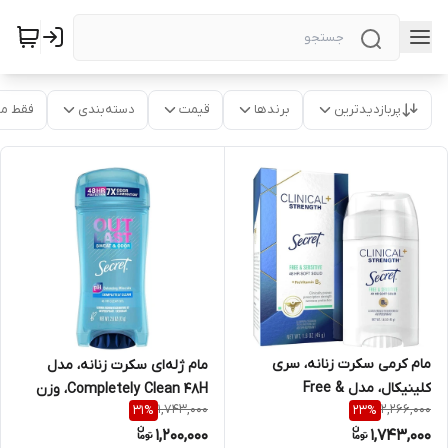
پربازدیدترین
برندها
قیمت
دسته‌بندی
فقط م
مام کرمی سکرت زنانه، سری
مام ژله‌ای سکرت زنانه، مدل
کلینیکال، مدل Free &
Completely Clean 48H، وزن
1,743,000
2,266,000
31
%
23
%
Sensitive 48H، وزن 45 گرم
73 گرم
1,200,000
1,743,000
جنس اصلی