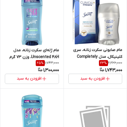
مام صابونی سکرت زنانه، سری
مام ژله‌ای سکرت زنانه، مدل
کلینیکال، مدل Completely
Unscented 48H، وزن 73 گرم
1,743,000
2,266,000
25
%
23
%
Clean 48H، وزن 45 گرم جنس
1,300,000
1,743,000
اصلی
افزودن به سبد
افزودن به سبد