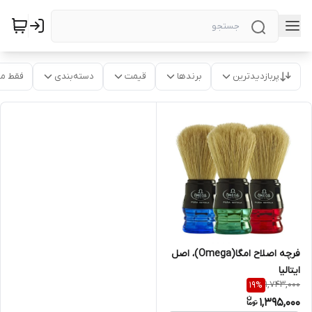
پربازدیدترین
برندها
قیمت
دسته‌بندی
فقط م
فرچه اصلاح امگا(Omega)، اصل
ایتالیا
1,743,000
19
%
1,395,000