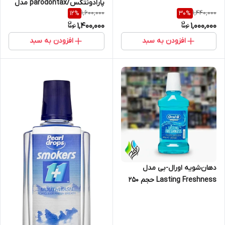
پارادونتکس/parodontax مدل
1,600,000
1,440,000
12
%
30
%
محافظت فعال حجم 500میل
1,400,000
1,000,000
افزودن به سبد
افزودن به سبد
دهان‌شویه اورال-بی مدل
Lasting Freshness حجم ۲۵۰
میلی‌لیتر