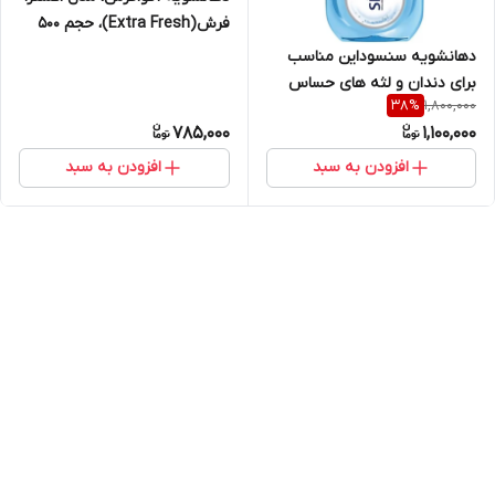
فرش(Extra Fresh)، حجم 500
میلی‌لیتر
دهانشویه سنسوداین مناسب
برای دندان و لثه های حساس
1,800,000
38
%
500ml
785,000
1,100,000
افزودن به سبد
افزودن به سبد