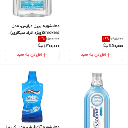
دهانشویه پیرل دراپس، مدل
Smokers(ویژه افراد سیگاری)،
1,500,000
785,000
13
%
29
%
حجم 400 میلی‌لیتر
1,300,000
550,000
افزودن به سبد
افزودن به سبد
دهانشویه آکوافرش، مدل اکسترا