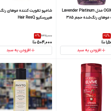
شامپو OGX مدل Lavender Platinum
شامپو تقویت کننده موهای رنگ
مناسب موهای رنگ‌شده حجم 385
هیررسکیو Hair ResQ
ر
21
%
638,000
25
%
504,000
1,
افزودن به سبد
افزودن به سبد