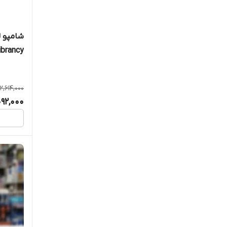
میلی‌لیت
2,614,000
092,000