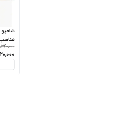
شامپو م
مناسب موها
1,340,000
320,000