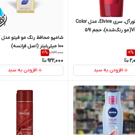
شامپو لورآل، سری Elvive، مدل Color
Vibrancy(مو رنگ‌شده)، حجم 591
شامپو محافظ رنگ مو فیتو مدل کا
ر
100 میلی‌لیتر (اصل فرانسه)
21
%
1,173,000
19
%
922,000
2,
افزودن به سبد
افزودن به سبد