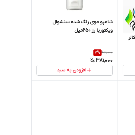
شامپو موی رنگ شده سنشوال
ویکتوریا رز 250میل
لر
7
%
412,000
381,000
افزودن به سبد