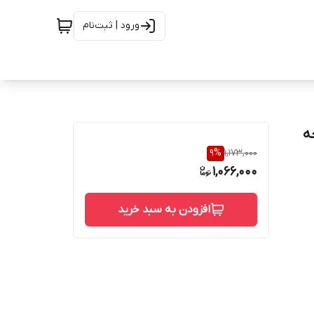
ورود | ثبت‌نام
 | رایحه
9
%
1,173,000
1,066,000
افزودن به سبد خرید