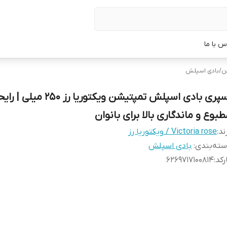
س با ما
ن
/
بادی اسپلش
اسپری بادی اسپلش تمپتیشن ویکتوریا رز 250 میلی
طبوع و ماندگاری بالا برای بانوان
ند:
Victoria rose / ویکتوریا رز
ته‌بندی
:
بادی اسپلش
رکد
:
6269717100814