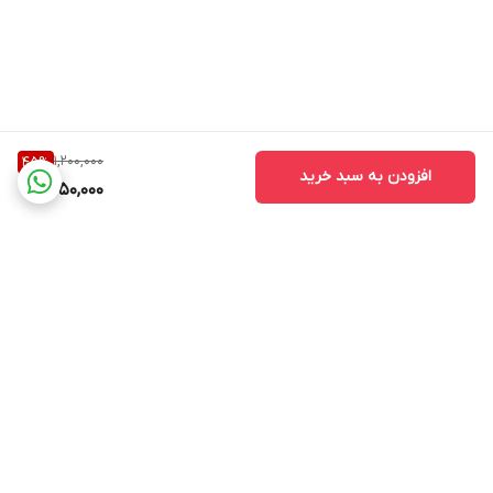
1,200,000
45
%
افزودن به سبد خرید
650,000
برگشت به بالا