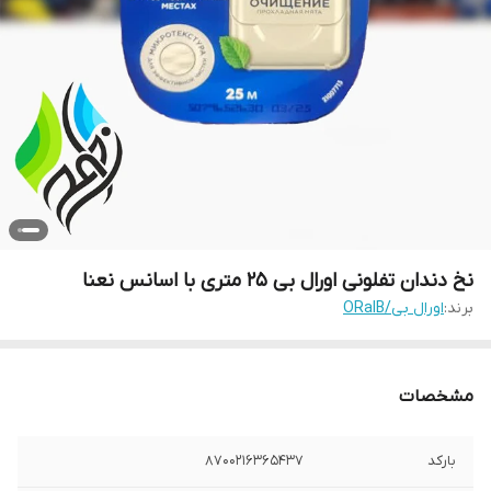
نخ دندان تفلونی اورال بی 25 متری با اسانس نعنا
برند:
اورال بی/ORalB
مشخصات
بارکد
8700216365437