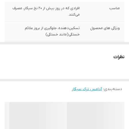
مناسب
افرادی که در روز بیش از 20 نخ سیگار، مصرف
می‌کنند.
ویژگی های محصول
تسکین‌دهنده، جلوگیری از بروز علائم
خستگی(مانند خستگی)
مزیت
کاهش تعداد سیگار‌های مصرفی در روز
نظرات
رده سنی
+12 سال
راهنمای استفاده
هنگامی که تمایل به سیگار کشیدن دارید، یک
قطعه آدامس داخل دهان خود قرار دهید. به
آرامی بجوید تا طعم قوی شود. پس از چند
دسته‌بندی
:
آدامس ترک سیگار
دقیقه آدامس را بین لثه و گونه قرار دهید و
استراحت کنید. هنگامی که طعم کم شد، دوباره
بجوید.
کشور سازنده
انگلیس