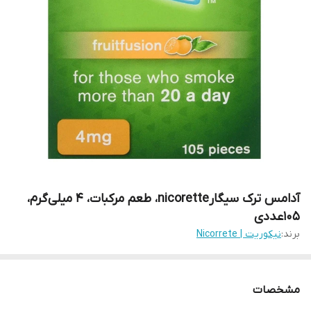
آدامس ترک سیگارnicorette، طعم مرکبات، 4 میلی‌گرم،
105عددی
برند:
نیکوریت | Nicorrete
مشخصات