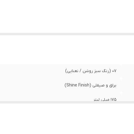
07 (رنگ سبز روشن / نعنایی)
براق و صیقلی (Shine Finish)
175 میلی لیتر
8698703026827