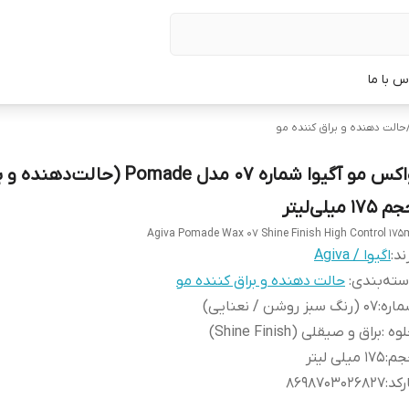
س با ما
حالت دهنده و براق کننده مو
واکس مو آگیوا شماره 07 مدل Pomade (حالت‌ده
۱۷۵ میلی‌لیتر
Agiva Pomade Wax 07 Shine Finish High Control 175
ند:
اگیوا / Agiva
ته‌بندی
:
حالت دهنده و براق کننده مو
اره
:
07 (رنگ سبز روشن / نعنایی)
لوه
:
براق و صیقلی (Shine Finish)
جم
:
175 میلی لیتر
رکد
:
8698703026827