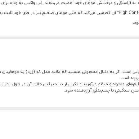
 به آراستگی و درخشش موهای خود اهمیت می‌دهند. این واکس به ویژه برای ا
نظم زیاد دارند، طراحی شده است. قدرت نگهدارندگی “High Control” آن تضمین می‌کند که حتی موهای ضخی
د.
رده و روی موهای خشک یا کمی نمدار ماساژ دهید. سپس با شانه یا دست، استای
. اگر به دنبال محصولی هستید که مانند مدل ۰۸ (زرد) به موهایتان
د
 فرم‌های دلخواه و منظم درآورید و نگران از دست رفتن حالت آن در طول روز 
س سنگینی یا چسبندگی آزاردهنده شود.