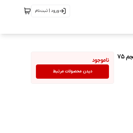
ورود | ثبت‌نام
خمیردندان سیگنال، سری White Now، مدل Ice Cool، حجم 75
ناموجود
دیدن محصولات مرتبط