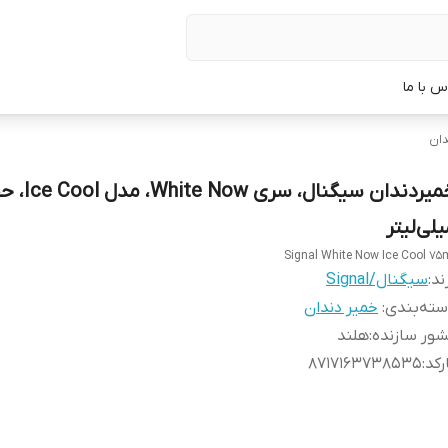
س با ما
دان
لی‌لیتر
Signal White Now Ice Cool 75
ند:
سیگنال/Signal
ته‌بندی
:
خمیر دندان
ور سازنده
:
هلند
رکد
:
8717163738535