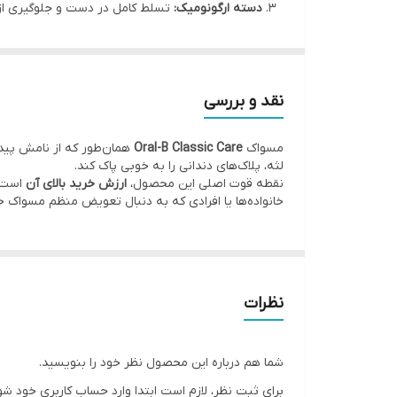
دسته ارگونومیک:
تسلط کامل در دست و جلوگیری از 
پک اقتصادی ۲+۱:
خرید به‌صرفه و مناسب برای استفاد
اعتبار برند:
تولید شده توسط بزرگترین برند تخصصی 
نقد و بررسی
مسواک
Oral-B Classic Care
همان‌طور که از نامش پیدا
لثه، پلاک‌های دندانی را به خوبی پاک کند.
نقطه قوت اصلی این محصول،
ارزش خرید بالای آن
است. 
خانواده‌ها یا افرادی که به دنبال تعویض منظم مسواک خود (هر ۳ ماه یکبار طبق توصیه دندان‌پزشکان) هستند، یک انتخاب هوشمندا
نظرات
شما هم درباره این محصول نظر خود را بنویسید.
برای ثبت نظر، لازم است ابتدا وارد حساب کاربری خود شو