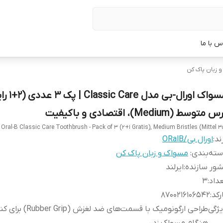
س با ما
 زبان پاک کن
مسواک اورال-بی م
 متوسط (Medium)، اقتصادی و باکیفیت
Oral-B Classic Care Toothbrush - Pack of 3 (2+1 Gratis), Medium Bristles (Mittel 3
ند:
اورال بی/ORalB
ته‌بندی
:
مسواک و زبان پاک کن
ور سازنده
:
ایرلند
داد
:
3
رکد
:
8700216106542
ژگی
طراحی ارگونومیک با قسمت‌های ضد لغ