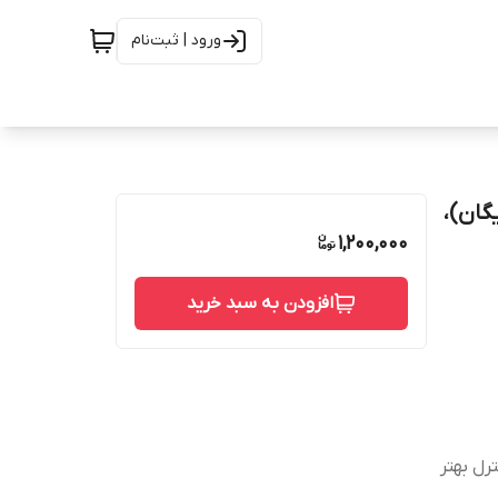
ورود | ثبت‌نام
دل Classic Care | پک ۳ عددی (۲+۱ رایگان)،
1,200,000
افزودن به سبد خرید
زش (Rubber Grip) برای کنترل بهتر