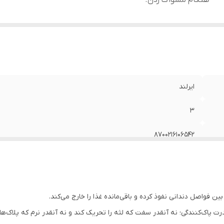
هنگام مسواک زدن.
ایرلند
3
8700216106542
طراحی ارگونومیک با قسمت‌های ضد لغزش (Rubber Grip) برای کنترل بهتر هنگام مسواک زدن.
ن فواصل دندانی نفوذ کرده و باقی‌مانده غذا را خارج می‌کند.
ت پاک‌کنندگی؛ نه آنقدر سفت که لثه را تحریک کند و نه آنقدر نرم که پلاک‌ها ب