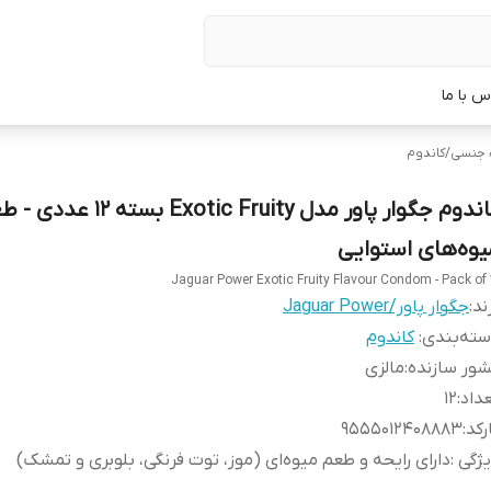
س با ما
 جنسی
/
کاندوم
کاندوم جگوار پاور مدل Exotic Fruity بسته ۱۲
یوه‌های استوایی
Jaguar Power Exotic Fruity Flavour Condom - Pack of 
ند:
جگوار پاور/Jaguar Power
ته‌بندی
:
کاندوم
ور سازنده
:
مالزی
داد
:
12
رکد
:
9555012408883
یژگی
:
دارای رایحه و طعم میوه‌ای (موز، توت فرنگی، بلوبری و تمشک)