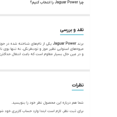
چرا Jaguar Power را انتخاب کنیم؟
افزایش میل جنسی:
رایحه میوه‌های گرمسیری باعث
پیشگیری حداکثری:
این کاندوم علاوه بر جلوگیری از بار
بدون ایجاد حساسیت:
استفاده از لاتکس طبیعی و 
نقد و بررسی
لغزندگی پایدار:
وجود لوبریکانت با ماندگاری بالا، لذت
برند
Jaguar Power
یکی از نام‌های شناخته شده در حوز
میوه‌های استوایی نظیر موز و توت‌فرنگی، نه تنها بوی ن
و در عین حال بسیار مقاوم است که باعث انتقال حداکثر
نظرات
شما هم درباره این محصول نظر خود را بنویسید.
برای ثبت نظر، لازم است ابتدا وارد حساب کاربری خود شو