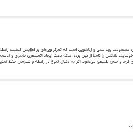
 تحریک بیشتر و ایجاد حس تازگی در شریک جنسی می‌شود.
داری ناخواسته، سدی محکم در برابر بیماری‌های مقاربتی (STD) است.
مواد ضد حساسیت، باعث شده تا این محصول برای پوست‌های حساس نیز مناسب
 رابطه را دوچندان کرده و از ایجاد خراش یا سوزش جلوگیری می‌کند.
ه محصولات بهداشتی و زناشویی است که تمرکز ویژه‌ای بر افزایش کیفیت رابطه 
اخوشایند لاتکس را کاملاً از بین برده، بلکه باعث ایجاد اتمسفری فانتزی و ل
ی گرما و حس طبیعی می‌شود. اگر به دنبال تنوع در رابطه و همزمان حفظ امن
ید.