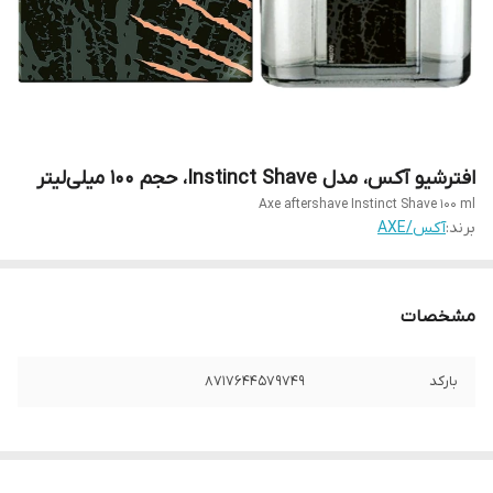
افترشیو آکس، مدل Instinct Shave، حجم 100 میلی‌لیتر
Axe aftershave Instinct Shave 100 ml
برند:
آکس/AXE
مشخصات
بارکد
8717644579749