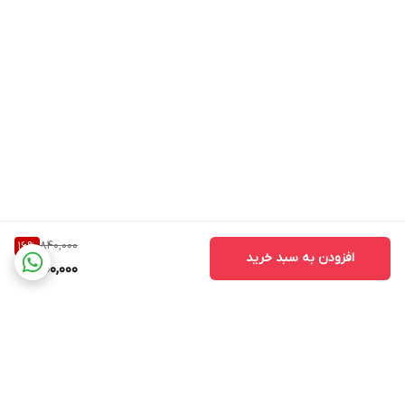
840,000
16
%
افزودن به سبد خرید
700,000