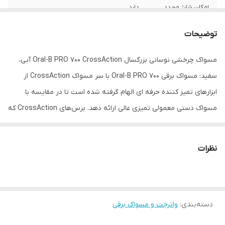
امکان شارژ مجدد
دارد
بارکد
4210201124092
توضیحات
مسواک چرخشی نوسانی بزرگسال Oral-B PRO 700 CrossAction آبی،
سفید:
مسواک برقی Oral-B PRO 700 با سر مسواک CrossAction از
ابزارهای تمیز کننده حرفه ای الهام گرفته شده است تا در مقایسه با
مسواک دستی معمولی تمیزی عالی ارائه دهد.
برس‌های CrossAction که
در زاویه 16 درجه پویا برای مسواک زدن دندان به دندان تنظیم شده‌اند،
نسبت به مسواک‌های دستی معمولی می‌توانند بدون زحمت به پلاک‌های
نظرات
دندانی بیشتری حمله کنند، آن‌ها را بلند کرده و از بین ببرند.
- نسبت به
مسواک دستی معمولی تا 100% پلاک بیشتری را از بین می برد
دسته‌بندی
:
واترجت و مسواک برقی