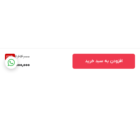
2,614,000
23
%
افزودن به سبد خرید
2,000,000
برگشت به بالا