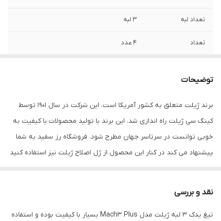
تعداد لبه
3 لبه
تعداد
4 عدد
ویژگی محصول
استفاده آسان و کیفیت بالا اصلاحی کامل و
مرتب تیغه های بسیار تیز بدون ایجاد خراش
توضیحات
روی پوست اصلاحی بدون سوزش و خارش
برند ژیلت متعلق به کشور آمریکا است. این شرکت در سال 1901 توسط
بارکد
7702018606597
کینگ سی ژیلت راه اندازی شد. این برند با تولید محصولات با کیفیت به
خوبی توانست در سرتاسر جهان مطرح شود. فروشگاه رز سفید به شما
پیشنهاد می کند در کنار این محصول از ژل اصلاح ژیلت نیز استفاده کنید
نقد و بررسی
تیغ یدک 3 لبه ژیلت مدل Mach3 Plus بسیار با کیفیت بوده و استفاده