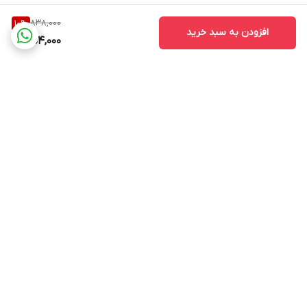
838,000
10
%
افزودن به سبد خرید
754,000
برگشت به بالا
پشتیبانی ۲۴ ساعته
۷ روز ضمانت بازگشت
کالا(در صورت عدم
استفاده)