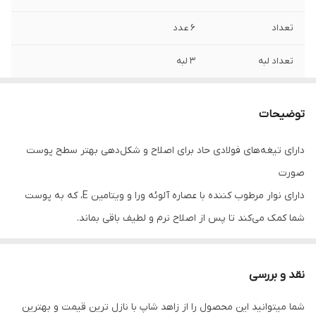
تعداد
6 عدد
تعداد لبه
3 لبه
بارکد
3086126693279
توضیحات
ویژگی محصول
ارگونومیک ، عصاره آلوورا و ویتامین E ، ضد
لغزش ، ضد حساسیت پوست
دارای تیغه‌های فولادی حاد برای اصلاح و شکل‌دهی بهتر سطح پوست
صورت
دارای نوار مرطوب کننده با عصاره آلوئه ورا و ویتامین E، که به پوست
شما کمک می‌کند تا پس از اصلاح نرم و لطیف باقی بماند.
دارای دسته‌ی ارگونومیک و غیر لغزشی برای راحتی در هنگام استفاده.
قابلیت چرخش تیغه، که به شما اجازه می‌دهد تا به راحتی به مناطق
نقد و بررسی
دشوار دسترسی داشته باشید.
شما میتوانید این محصول را از زاهد شاپ با نازل ترین قیمت و بهترین
مناسب برای اصلاح موهای زائد در مناطق حساس و قابل استفاده برای هر