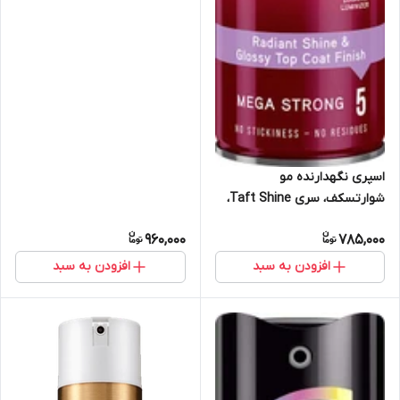
اسپری نگهدارنده مو
شوارتسکف، سری Taft Shine،
مدل Hair Lacquer 5، حجم 250
960,000
785,000
میلی‌لیتر
افزودن به سبد
افزودن به سبد