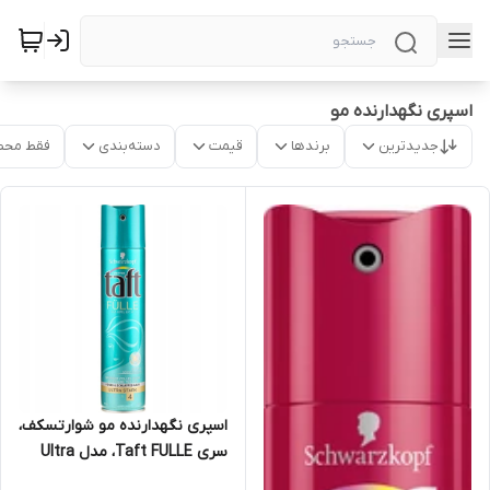
اسپری نگهدارنده مو
جدیدترین
برندها
قیمت
دسته‌بندی
فقط محص
اسپری نگهدارنده مو شوارتسکف،
سری Taft FULLE، مدل Ultra
Stark 4، حجم 250 میلی‌لیتر