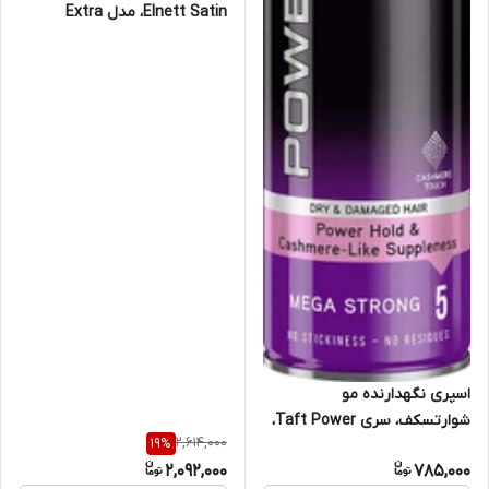
Elnett Satin، مدل Extra
Strong Hold، حجم 365
میلی‌لیتر
اسپری نگهدارنده مو
شوارتسکف، سری Taft Power،
2,614,000
19
%
مدل Hairspray 5، حجم 250
2,092,000
785,000
میلی‌لیتر