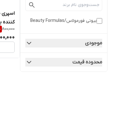
بیوتی فورمولاس/Beauty Formulas
کننده بوی بد
%
800,000
00,000
موجودی
محدوده قیمت