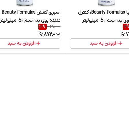
اسپری پا Beauty Formulas، کنترل
اسپر
، حجم 150 میلی‌لیتر
کننده بوی بد، حجم 150 میلی‌لیتر
16
%
1,047,000
12
872,000
7
افزودن به سبد
افزودن به سبد