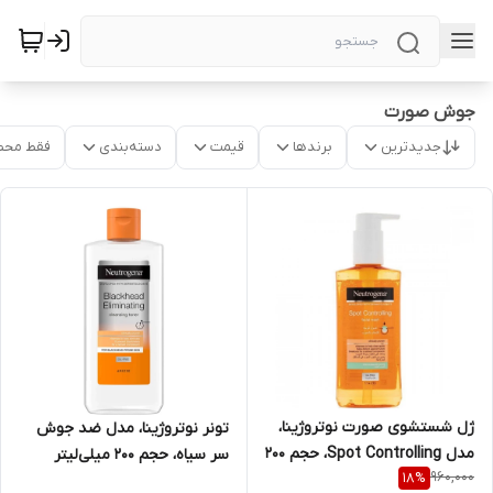
جوش صورت
جدیدترین
برندها
قیمت
دسته‌بندی
فقط محص
ژل شستشوی صورت نوتروژینا،
تونر نوتروژینا، مدل ضد جوش
مدل Spot Controlling، حجم 200
سر سیاه، حجم 200 میلی‌لیتر
960,000
18
%
میلی‌لیتر