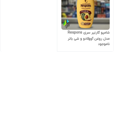
شامپو گارنیر سری Respons
مدل روغن آووکادو و شی باتر
ناموجود
حجم ۴۰۰ میلی‌لیتر