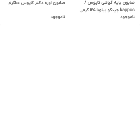
صابون پایه گیاهی کاپوس /
صابون اوره داکتر کاپوس ۱۰۰گرم
kappus جینگو بیلوبا 125 گرمی
ناموجود
ناموجود