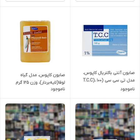
صابون آنتی باکتریال کاپوس،
صابون کاپوس، مدل گیاه
مدل تی سی سی (T.C.C)، 100
لوفا(لایه‌بردار)، وزن 125 گرم
گرمی آلمان اصل
ناموجود
ناموجود
(آلمان اصل)