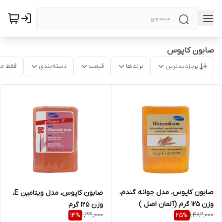
صابون کاپوس
پربازدیدترین
برندها
قیمت
دسته‌بندی
فقط م
صابون کاپوس، مدل جوانه گندم،
صابون کاپوس، مدل ویتامین E،
وزن 125 گرم (آلمان اصل )
وزن 125 گرم
1,221,000
1,482,000
14
%
25
%