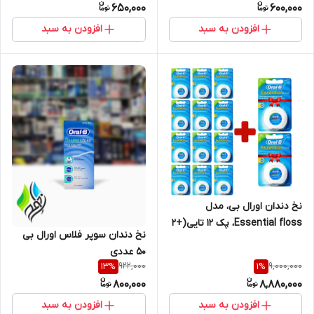
650,000
600,000
افزودن به سبد
افزودن به سبد
نخ دندان اورال بی، مدل
Essential floss، پک 12 تایی(+2
نخ دندان سوپر فلاس اورال بی
عدد هدیه) ایرلندی اصلی
50 عددی
922,000
9,000,000
13
%
1
%
800,000
8,880,000
افزودن به سبد
افزودن به سبد