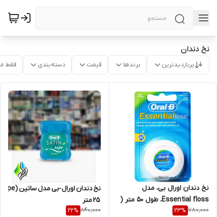
نخ دندان
پربازدیدترین
برندها
قیمت
دسته‌بندی
فقط م
نخ دندان اورال بی، مدل
Essential floss، طول 50 متر (
۲۵ متر
840,000
780,000
22
%
23
%
ایرلندی )