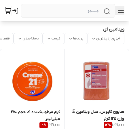
ویتامین ای
پربازدیدترین
برندها
قیمت
دسته‌بندی
فقط م
صابون کاپوس، مدل ویتامین E،
کرم مرطوب‌کننده 21، حجم 250
وزن 125 گرم
میلی‌لیتر
1,221,000
1,221,000
18
%
14
%