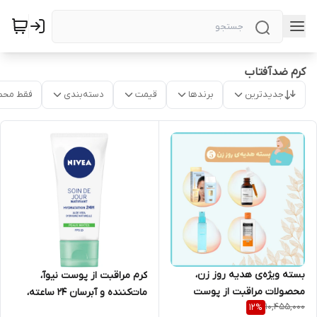
کرم ضدآفتاب
جدیدترین
برندها
قیمت
دسته‌بندی
فقط محص
بسته ویژه‌ی هدیه روز زن،
کرم مراقبت از پوست نیوآ،
محصولات مراقبت از پوست
مات‌کننده و آبرسان 24 ساعته،
10,455,000
12
%
صورت
SPF15، حجم 50 میلی‌لیتر