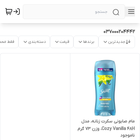
037000204442
جدیدترین
برندها
قیمت
دسته‌بندی
فقط محص
مام صابونی سکرت زنانه، مدل
Cozy Vanilla 48H، وزن 73 گرم
ناموجود