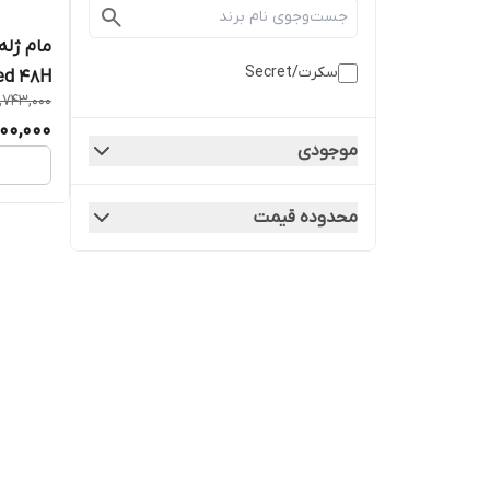
مام ژله
سکرت/Secret
scented 48H
1,743,000
300,000
موجودی
محدوده قیمت