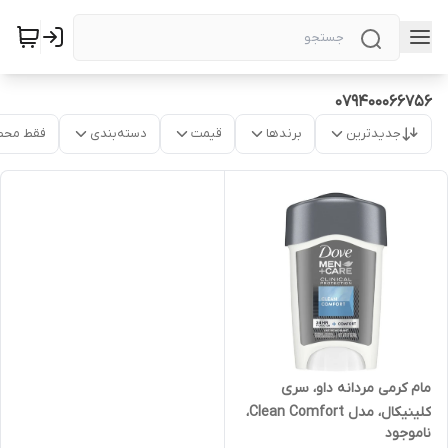
079400066756
جدیدترین
برندها
قیمت
دسته‌بندی
فقط محص
مام کرمی مردانه داو، سری
کلینیکال، مدل Clean Comfort،
ناموجود
وزن 48 گرم