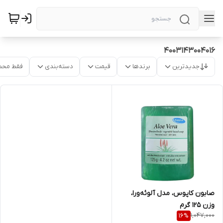
4003143004016
جدیدترین
برندها
قیمت
دسته‌بندی
فقط محص
صابون کاپوس، مدل آلوئه‌ورا،
وزن 125 گرم
1,047,000
16
%