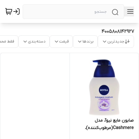
4005808142927
جدیدترین
برندها
قیمت
دسته‌بندی
فقط محص
صابون مایع نیوآ، مدل
Cashmere(مرطوب‌کننده)،
حجم 250 میلی‌لیتر