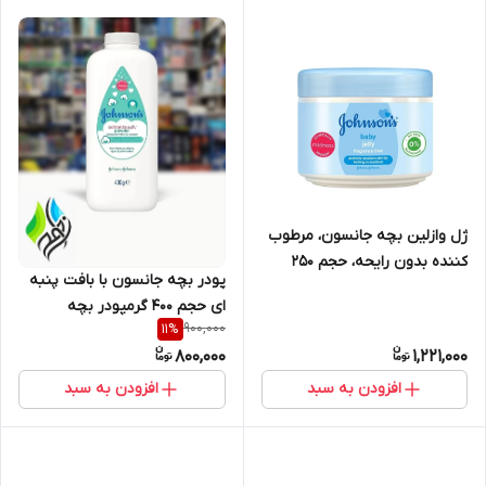
ژل وازلین بچه جانسون، مرطوب
کننده بدون رایحه، حجم 250
پودر بچه جانسون با بافت پنبه
میلی‌لیتر
ای حجم ۴۰۰ گرمپودر بچه
900,000
11
%
جانسون 400 گرم Johnson’s
800,000
1,221,000
افزودن به سبد
افزودن به سبد