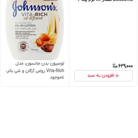
عددی
لوسیون بدن جانسون، مدل
629,000
Vita-Rich روغن آرگان و شی باتر،
افزودن به سبد
ناموجود
حجم 400 میلی‌لیتر