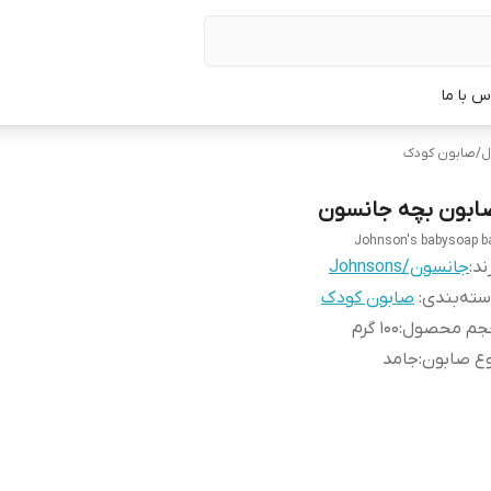
س با ما
ل
/
صابون کودک
ابون بچه جانسون
Johnson's babysoap b
ند:
جانسون/Johnsons
ته‌بندی
:
صابون کودک
جم محصول
:
۱۰۰ گرم
ع صابون
:
جامد