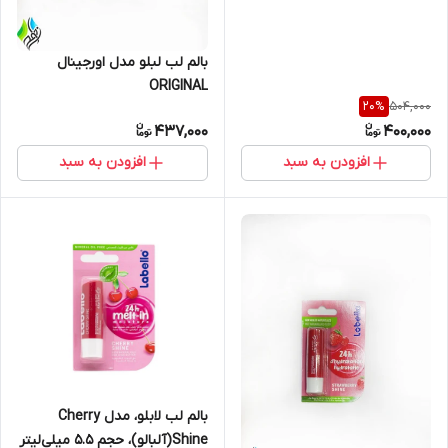
بالم لب لبلو مدل اورجینال
ORIGINAL
504,000
20
%
437,000
400,000
افزودن به سبد
افزودن به سبد
بالم لب لابلو، مدل Cherry
Shine(آلبالو)، حجم 5.5 میلی‌لیتر