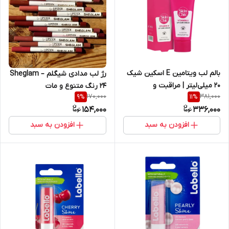
بالم لب ویتامین E اسکین‌ شیک
رژ لب مدادی شیگلم Sheglam –
۲۰ میلی‌لیتر | مراقبت و
۲۴ رنگ متنوع و مات
170,000
381,000
9
%
11
%
رطوبت‌رسانی عمقی به لب‌ها
154,000
336,000
افزودن به سبد
افزودن به سبد