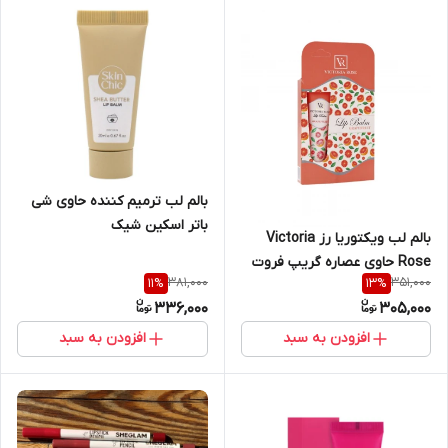
بالم لب ترمیم کننده حاوی شی
باتر اسکین شیک
بالم لب ویکتوریا رز Victoria
Rose حاوی عصاره گریپ فروت
381,000
351,000
11
%
13
%
حجم 15 میلی لیتر
336,000
305,000
افزودن به سبد
افزودن به سبد