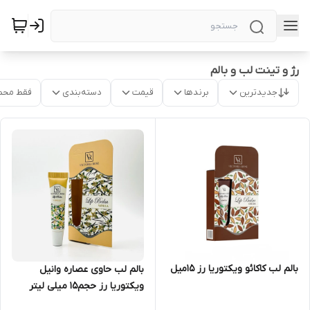
رژ و تینت لب و بالم
جدیدترین
برندها
قیمت
دسته‌بندی
فقط محص
بالم لب کاکائو ویکتوریا رز 15میل
بالم لب حاوی عصاره وانیل
ویکتوریا رز حجم15 میلی لیتر