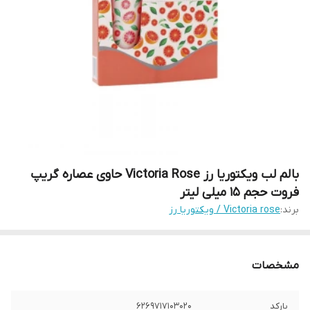
بالم لب ویکتوریا رز Victoria Rose حاوی عصاره گریپ
فروت حجم 15 میلی لیتر
برند:
Victoria rose / ویکتوریا رز
مشخصات
بارکد
6269717103020