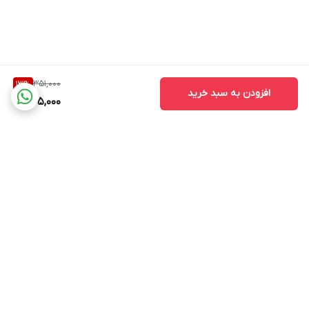
351,000
13
%
افزودن به سبد خرید
305,000
برگشت به بالا