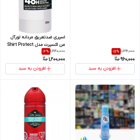
اسپری ضدتعریق مردانه لورآل
من اکسپرت مدل Shirt Protect
1,440,000
1,134,000
16
%
15
%
حجم ۲۵۰ میل
1,200,000
960,000
افزودن به سبد
افزودن به سبد