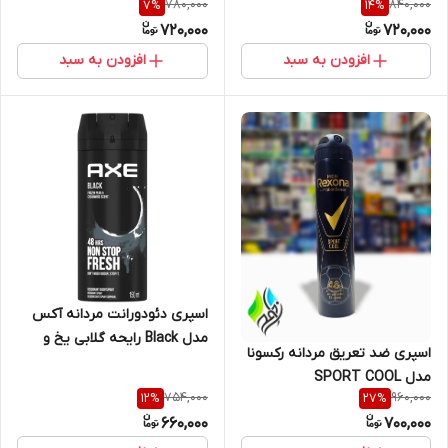
780,000
840,000
7
%
14
%
میلی‌لیتر
Carbon ) حجم 150ml
720,000
720,000
افزودن به سبد
افزودن به سبد
اسپری دئودورانت مردانه آکس
مدل Black رایحه گلابی یخ و
اسپری ضد تعریق مردانه رکسونا
چوب سدر حجم ۱۵۰ میل
مدل SPORT COOL
754,000
960,000
12
%
27
%
660,000
700,000