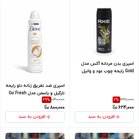
اسپری بدن مردانه آکس مدل
Gold رایحه چوب عود و وانیل
تازه حجم ۱۵۰ میل
اسپری ضد تعریق زنانه داو رایحه
نارگیل و یاسمن مدل Go Fresh
1,140,000
638,000
29
%
2
%
Advanced Care حجم ۲۰۰ میل
800,000
624,000
افزودن به سبد
افزودن به سبد