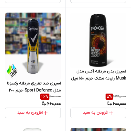
اسپری بدن مردانه آکس مدل
Musk رایحه مشک حجم ۱۵۰ میل
اسپری ضد تعریق مردانه رکسونا
مدل Sport Defence حجم 200
900,000
638,000
26
%
5
%
660,000
600,000
افزودن به سبد
افزودن به سبد