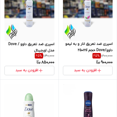
اسپری ضد تعریق انار و به لیمو
اسپری ضد تعریق داوو / Dove
داوو/Dove حجم ۲۵۰ml
مدل اورجینال
1,140,000
1,200,000
25
%
25
%
850,000
900,000
افزودن به سبد
افزودن به سبد