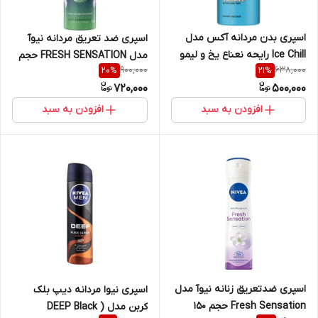
اسپری بدن مردانه آکس مدل
اسپری ضد تعریق مردانه نیوآ
Ice Chill رایحه نعناع یخ و لیمو
مدل FRESH SENSATION حجم
900,000
638,000
20
%
21
%
حجم ۱۵۰ میل
150 میل
720,000
500,000
افزودن به سبد
افزودن به سبد
اسپری ضدتعریق زنانه نیوآ مدل
اسپری نیوا مردانه دیپ بلک
Fresh Sensation حجم 150
کربن مدل ( DEEP Black