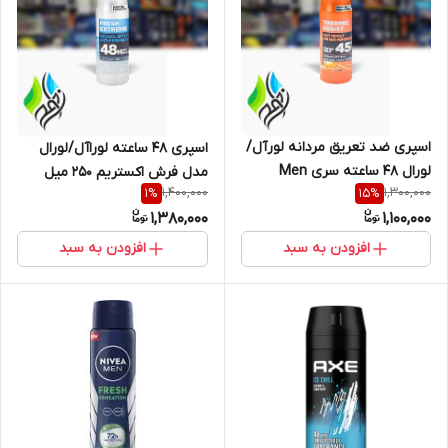
اسپری ضد تعریق مردانه لورآل/
اسپری 48 ساعته لوراآل/لورال
لورال 48 ساعته سری Men
مدل فرش اکستریم 250 میل
1,400,000
1,300,000
1
%
15
%
Expert مدل Thermic Resist
1,380,000
1,100,000
حجم ۲۵۰ میل
افزودن به سبد
افزودن به سبد