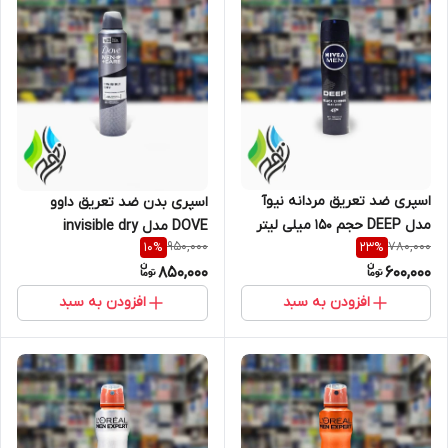
اسپری ضد تعریق مردانه نیوآ
اسپری بدن ضد تعریق داوو
مدل DEEP حجم 150 میلی لیتر
DOVE مدل invisible dry
950,000
780,000
10
%
23
%
850,000
600,000
افزودن به سبد
افزودن به سبد