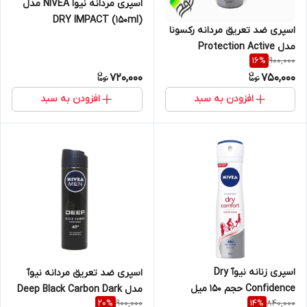
اسپری مردانه نیوا NIVEA مدل
(DRY IMPACT (150ml
اسپری ضد تعریق مردانه رکسونا
مدل Protection Active
900,000
16
%
Original
720,000
750,000
افزودن به سبد
افزودن به سبد
اسپری زنانه نیوآ Dry
اسپری ضد تعریق مردانه نیوآ
Confidence حجم 150 میل
مدل Deep Black Carbon Dark
900,000
840,000
20
%
14
%
Wood