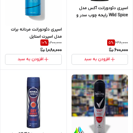
اسپری دئودورانت آکس مدل
Wild Spice رایحه چوب سدر و
ادویه حجم ۱۵۰ میلی‌لیتر
اسپری دئودورانت مردانه برات
مدل اسپرت استایل
1,200,000
638,000
10
%
5
%
1,080,000
600,000
افزودن به سبد
افزودن به سبد