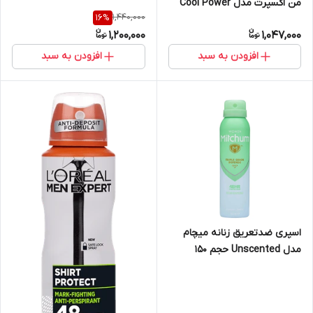
من اکسپرت مدل Cool Power
1,440,000
16
%
حجم ۲۵۰ میل
1,200,000
1,047,000
افزودن به سبد
افزودن به سبد
اسپری ضدتعریق زنانه میچام
مدل Unscented حجم 150
میلی‌لیتر