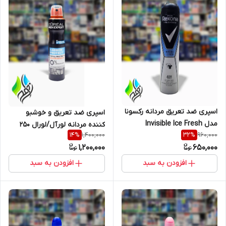
اسپری ضد تعریق مردانه رکسونا
اسپری ضد تعریق و خوشبو
مدل Invisible Ice Fresh
کننده مردانه لورآل/لورال 250
1,400,000
960,000
14
%
32
%
میلی لیتر سری Loreal Men
1,200,000
650,000
Expert Carbon Protect
افزودن به سبد
افزودن به سبد