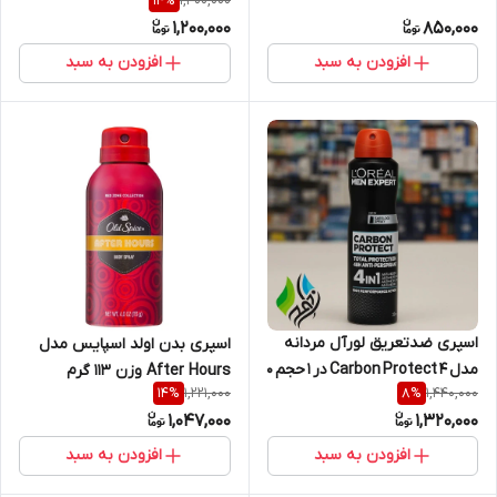
1,400,000
14
%
1,200,000
850,000
افزودن به سبد
افزودن به سبد
اسپری ضدتعریق لورآل مردانه
اسپری بدن اولد اسپایس مدل
مدل Carbon Protect ۴ در ۱ حجم ۲۵۰ میلی‌لیتر
After Hours وزن 113 گرم
1,221,000
1,440,000
14
%
8
%
1,047,000
1,320,000
افزودن به سبد
افزودن به سبد