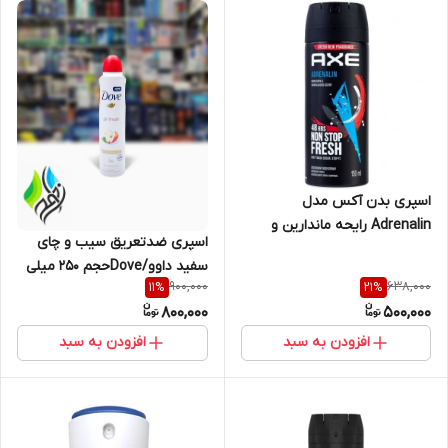
اسپری بدن آکس مدل
Adrenalin رایحه ماندارین و
اسپری ضدتعریق سیب و چای
چوب صندل حجم ۱۵۰ میل
سفید داوو/Doveحجم 250 میلی
900,000
638,000
11
%
21
%
لیتر
800,000
500,000
افزودن به سبد
افزودن به سبد