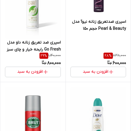
اسپری ضدتعریق زنانه نیوآ مدل
Pearl & Beauty حجم 150
میلی‌لیتر
اسپری ضد تعریق زنانه داو مدل
Go Fresh رایحه خیار و چای سبز
1,140,000
838,000
29
%
28
%
۲۵۰ میل
800,000
600,000
افزودن به سبد
افزودن به سبد