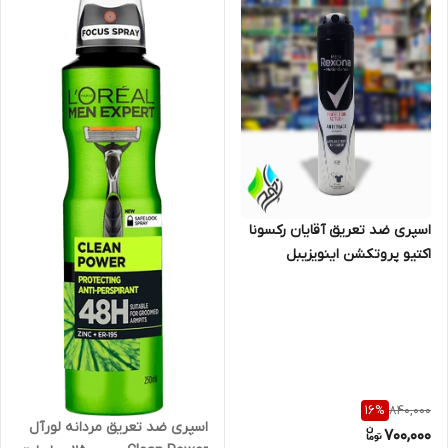
اسپری ضد تعریق آقایان رکسونا
اکتیو پروتکشن اینویزیبل
Rexona Invisible حجم 200 میل
840,000
16
%
اسپری ضد تعریق مردانه لورآل
700,000