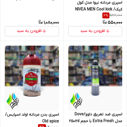
اسپری مردانه نیوا مدل کول
۲۵۰ میلی‌لیتر
کیک/ NIVEA MEN Cool kick
587,000
6
%
1,080,000
550,000
افزودن به سبد
افزودن به سبد
اسپری ضد تعریق داوو/Dove
اسپری بدن مردانه اولد اسپایس/
مدل Extra Fresh با حجم 250ml
Old spice