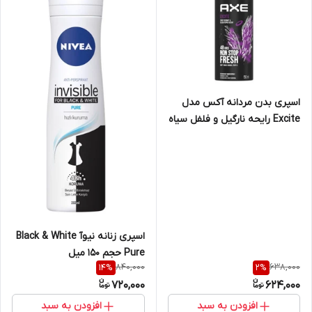
اسپری بدن مردانه آکس مدل
Excite رایحه نارگیل و فلفل سیاه
حجم ۱۵۰ میل
اسپری زنانه نیوآ Black & White
Pure حجم 150 میل
840,000
638,000
14
%
2
%
720,000
624,000
افزودن به سبد
افزودن به سبد