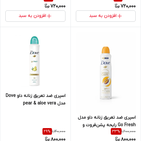
720,000
720,000
افزودن به سبد
افزودن به سبد
اسپری ضد تعریق زنانه داو Dove
مدل pear & aloe vera
اسپری ضد تعریق زنانه داو مدل
Go Fresh رایحه پشن‌فروت و
1,140,000
1,200,000
29
%
33
%
لمون‌گرس ۲۵۰ میل
800,000
800,000