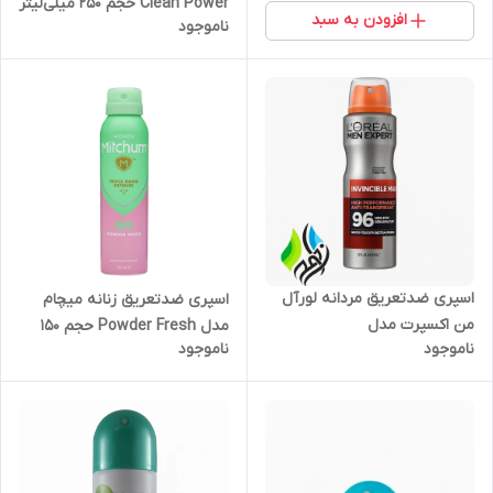
Clean Power حجم 250 میلی‌لیتر
افزودن به سبد
ناموجود
اسپری ضدتعریق مردانه لورآل
اسپری ضدتعریق زنانه میچام
من اکسپرت مدل
مدل Powder Fresh حجم 150
ناموجود
ناموجود
Invincible Man 96H بدون الکل
میلی‌لیتر