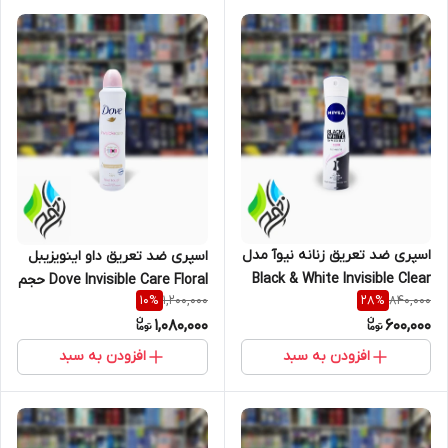
اسپری ضد تعریق زنانه نیوآ مدل
اسپری ضد تعریق داو اینویزیبل
Black & White Invisible Clear
Dove Invisible Care Floral حجم
1,200,000
840,000
10
%
28
%
200
250 میلی لیتر
1,080,000
600,000
افزودن به سبد
افزودن به سبد