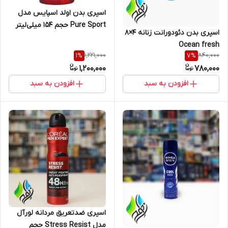
اسپری بدن اولد اسپایس مدل
Pure Sport حجم 154 میلی‌لیتر
اسپری بدن دئودورانت زنانه 4×8
Ocean fresh
1,221,000
840,000
1
%
7
%
1,200,000
780,000
افزودن به سبد
افزودن به سبد
اسپری ضدتعریق مردانه لورآل
مدل Stress Resist حجم