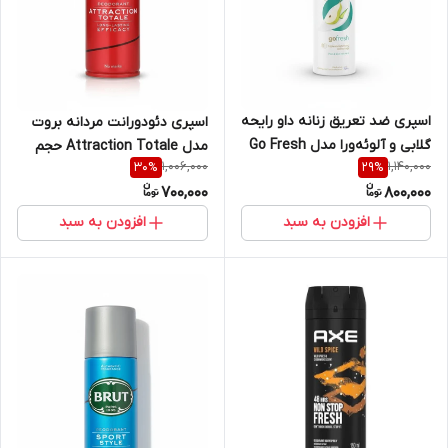
اسپری ضد تعریق زنانه داو رایحه
اسپری دئودورانت مردانه بروت
گلابی و آلوئه‌ورا مدل Go Fresh
مدل Attraction Totale حجم
1,006,000
1,140,000
30
%
29
%
Advanced Care حجم ۲۰۰ میل
۲۰۰ میل
700,000
800,000
افزودن به سبد
افزودن به سبد