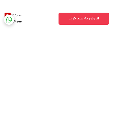
638,000
2
%
افزودن به سبد خرید
624,000
برگشت به بالا
پشتیبانی ۲۴ ساعته
۷ روز ضمانت بازگشت
کالا(در صورت عدم