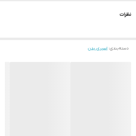
روزهای پرمشغله و فعالیت‌های ورزشی، طراوت و خوشبویی حفظ شود.
طراحی مشکی بطری با جزئیات بنفش، ظاهری مدرن و جوان‌پسند به این
محصول بخشیده است.
نظرات
دسته‌بندی
:
اسپری بدن