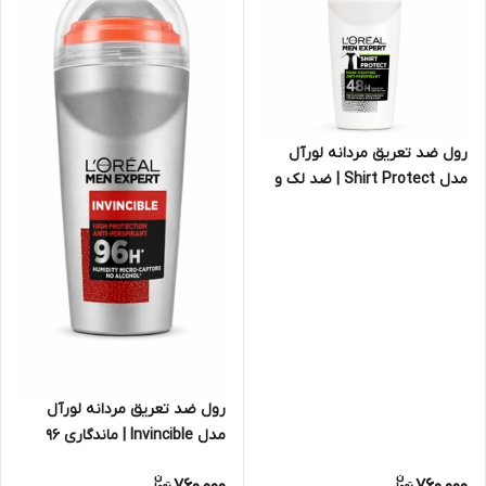
رول ضد تعریق مردانه لورآل
مدل Shirt Protect | ضد لک و
زردی لباس، ماندگاری ۴۸ ساعته،
حجم ۵۰ میلی‌لیتر
رول ضد تعریق مردانه لورآل
مدل Invincible | ماندگاری ۹۶
ساعته، بدون الکل، حجم ۵۰
760,000
760,000