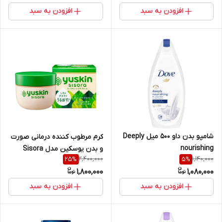
افزودن به سبد
افزودن به سبد
شامپو بدن داو 500 میل Deeply
کرم مرطوب کننده درمانی صورت
nourishing
و بدن یوسکین مدل Sisora
2,400,000
1,140,000
25
%
5
%
حجم 110میل تاریخ منقضی شده
1,800,000
1,080,000
افزودن به سبد
افزودن به سبد