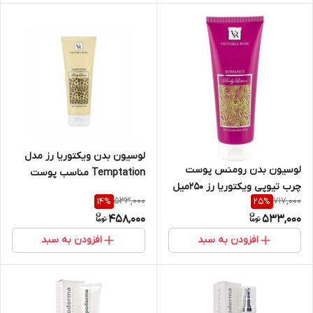
لوسیون بدن ویکتوریا رز مدل
لوسیون بدن رومنس پوست
Temptation مناسب پوست
چرب تیوپی ویکتوریا رز 250میل
چرب و مختلط
533,000
717,000
14
%
25
%
458,000
533,000
افزودن به سبد
افزودن به سبد