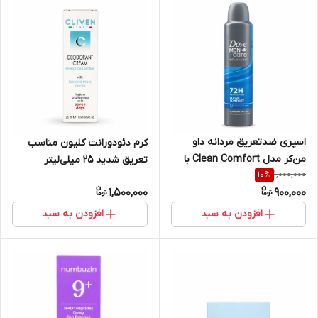
اسپری ضدتعریق مردانه داو
کرم دئودورانت کلیون مناسب
من‌کر مدل Clean Comfort با
تعریق شدید 25 میلی‌لیتر
1,000,000
10
%
محافظت 72 ساعته
1,500,000
900,000
افزودن به سبد
افزودن به سبد