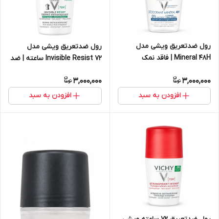
رول ضدتعریق ویشی مدل
رول ضدتعریق ویشی مدل
Mineral 48H | فاقد نمک
Invisible Resist ۷۲ ساعته | ضد
آلومینیوم و الکل، مخصوص
لک و ضد حساسیت، فاقد الکل
3,000,000
3,000,000
پوست بسیار حساس
افزودن به سبد
افزودن به سبد