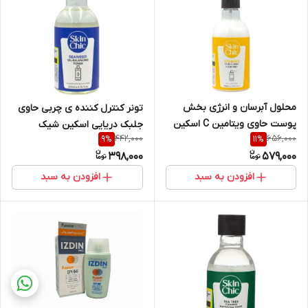
محلول آبرسان و انرژی بخش
تونر کنترل کننده ی چربی حاوی
پوست حاوی ویتامین C اسکین
جلبک دریایی اسکین شیک
442,000
656,000
9
%
11
%
شیک
398,000
579,000
افزودن به سبد
افزودن به سبد