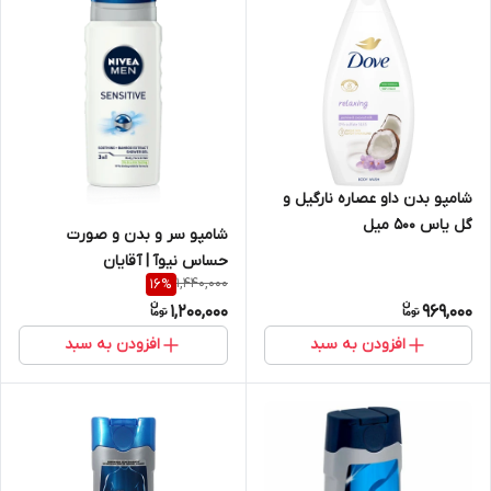
شامپو بدن داو عصاره نارگیل و
گل یاس 500 میل
شامپو سر و بدن و صورت
حساس نیوآ | آقایان
1,440,000
16
%
1,200,000
969,000
افزودن به سبد
افزودن به سبد