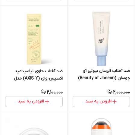
ضد آفتاب آبرسان بیوتی آو
ضد آفتاب حاوی نیاسینامید
جوسان (Beauty of Joseon)
اکسیس-وای (AXIS-Y) مدل
مدل Rice + B5، مدل Aqua-
Complete No-Stress، فیلتر
2,100,000
2,000,000
fresh
SPF 50+، حجم ۵۰ میلی‌لیتر
افزودن به سبد
افزودن به سبد