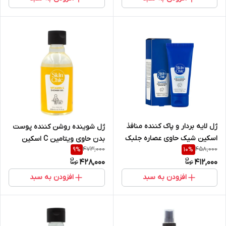
ژل لایه بردار و پاک کننده منافذ
ژل شوینده روشن کننده پوست
اسکین شیک حاوی عصاره جلبک
بدن حاوی ویتامین C اسکین
473,000
458,000
9
%
10
%
دریایی حجم 100 میلی لیتر
شیک
428,000
412,000
افزودن به سبد
افزودن به سبد