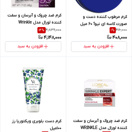
کرم ضد چر‌وک و آبرسان و سفت
کرم مرطوب کننده دست و
کننده لورال مدل Wrinkle
صورت کاسه ای نیوآ 60 میل
EXPERT CALCIUM حجم ۵۰میل
4,839,000
416,000
14
%
1
%
کپی
4,148,000
408,000
افزودن به سبد
افزودن به سبد
کرم ضد چر‌وک و آبرسان و سفت
کرم دست بلوبری ویکتوریا رز
کننده لورال مدل WRİNKLE
100میل