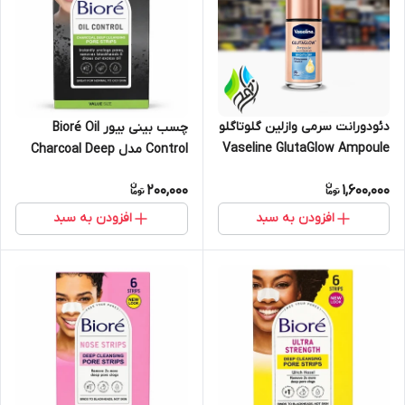
دئودورانت سرمی وازلین گلوتاگلو
چسب بینی بیور Bioré Oil
Vaseline GlutaGlow Ampoule
Control مدل Charcoal Deep
مدل Bright & Dry با ۳٪
Cleansing Pore Strips (زغالی
200,000
1,600,000
نیاسینامید
کنترل چربی) – بسته 6 عددی
افزودن به سبد
افزودن به سبد