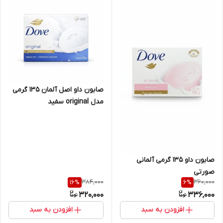
صابون داو اصل آلمان ۱۳۵ گرمی
مدل original سفید
صابون داو ۱۳۵ گرمی آلمانی
صورتی
384,000
360,000
16
%
6
%
320,000
336,000
افزودن به سبد
افزودن به سبد