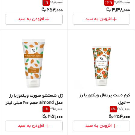
288,000
5,530,000
11
%
24
%
EXPERT حجم ۵۰میل
254,000
4,148,000
افزودن به سبد
افزودن به سبد
کرم دست پرتقال ویکتوریا رز
ژل شستشو صورت ویکتوریا رز
100میل
مدل almond حجم 200 میلی لیتر
398,000
287,000
11
%
11
%
351,000
254,000
افزودن به سبد
افزودن به سبد