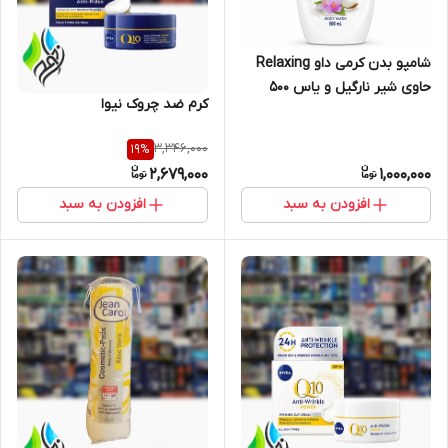
شامپو بدن کرمی داو Relaxing
حاوی شیر نارگیل و یاس ۵۰۰
کرم ضد چروک نیوا
میلی‌لیتر
3,346,000
19
%
2,679,000
1,000,000
افزودن به سبد
افزودن به سبد