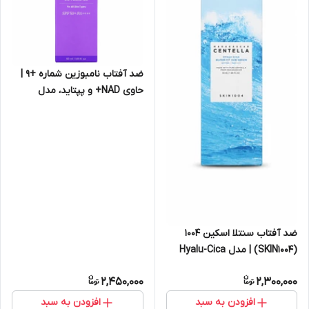
ضد آفتاب نامبوزین شماره +9 |
حاوی NAD+ و پپتاید، مدل
Dewy Sun Essence، اس پی
اف 50
ضد آفتاب سنتلا اسکین ۱۰۰۴
(SKIN1004) | مدل Hyalu-Cica
Water-Fit Sun Serum
2,450,000
2,300,000
افزودن به سبد
افزودن به سبد