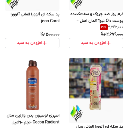
کرم روز ضد چروک و سفت‌کننده
پد سکه ای آلوورا المانی آلوورا
پوست Q10 نیوآ آلمان اصل –
jean Carol
3,346,000
19
%
SPF 15
500,000
2,679,000
افزودن به سبد
افزودن به سبد
اسپری لوسیون بدن وازلین مدل
Cocoa Radiant حجم ۱۹۰میل
پد سکه ای آلوورا المانی مدل