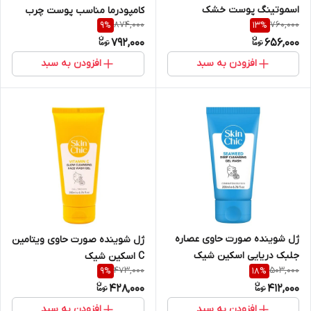
اسموتینگ پوست خشک
کامپودرما مناسب پوست چرب
874,000
760,000
9
%
13
%
کامپودرما
792,000
656,000
افزودن به سبد
افزودن به سبد
ژل شوینده صورت حاوی عصاره
ژل شوینده صورت حاوی ویتامین
جلبک دریایی اسکین شیک
C اسکین شیک
473,000
503,000
9
%
18
%
428,000
412,000
افزودن به سبد
افزودن به سبد