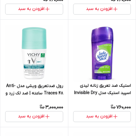
میلی‌لیتر
افزودن به سبد
افزودن به سبد
استیک ضد تعریق زنانه لیدی
رول ضدتعریق ویشی مدل Anti-
اسپید استیک مدل Invisible Dry
Traces ۴۸ ساعته | ضد لک زرد و
| رایحه پودری (Powder Fresh)،
سفید و جلوگیری از سفت شدن
3,000,000
760,000
وزن ۶۵ گرم
لباس
افزودن به سبد
افزودن به سبد