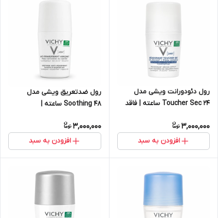
رول دئودورانت ویشی مدل
رول ضدتعریق ویشی مدل
Toucher Sec ۲۴ ساعته | فاقد
Soothing ۴۸ ساعته |
آلومینیوم و الکل، با اثر خشکی
التیام‌بخش پوست‌های حساس و
3,000,000
3,000,000
سریع
شیو شده
افزودن به سبد
افزودن به سبد