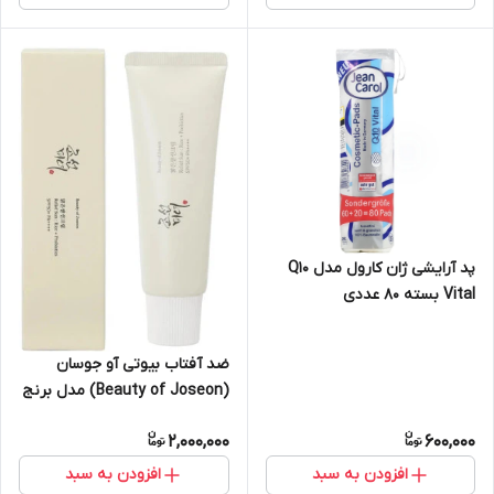
پد آرایشی ژان کارول مدل Q10
Vital بسته 80 عددی
ضد آفتاب بیوتی آو جوسان
(Beauty of Joseon) مدل برنج
و پروبیوتیک، حجم ۵۰ میلی‌لیتر
2,000,000
600,000
افزودن به سبد
افزودن به سبد