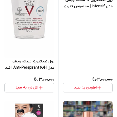
رول ضدتعریق ۷۲ ساعته ویشی
مدل Intensif | مخصوص تعریق
شدید و پوست حساس
رول ضدتعریق مردانه ویشی
مدل Anti-Perspirant 48H | ضد
لک و سفیدک، مخصوص پوست
3,000,000
3,000,000
حساس
افزودن به سبد
افزودن به سبد