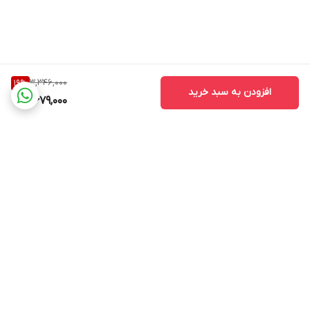
3,346,000
19
%
افزودن به سبد خرید
2,679,000
برگشت به بالا