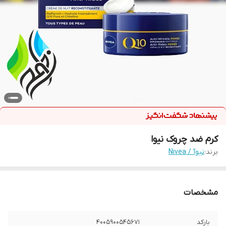
کرم ضد چروک نیوا
برند:
نیوآ / Nivea
مشخصات
بارکد
4005900545671