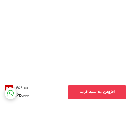
3,456,000
19
%
افزودن به سبد خرید
2,765,000