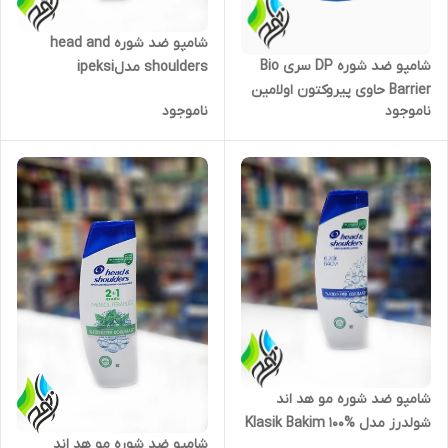
شامپو ضد شوره head and
شامپو ضد شوره DP سری Bio
shoulders مدلipeksi
Barrier حاوی پیروکتون اولامین
yumusaklik حجم 350میل
ناموجود
ناموجود
500 میل
شامپو ضد شوره مو هد اند
شولدرز مدل Klasik Bakim 100%
شامپو ضد شوره مو هد اند
حجم 350 میلی لیتر