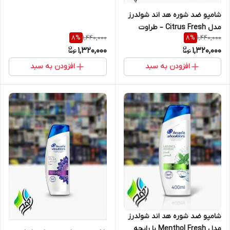
نسخه عربی
شامپو ضد شوره هد اند شولدرز
مدل Citrus Fresh – طراوت
1,440,000
1,440,000
8
%
8
%
لیمویی
1,320,000
1,320,000
افزودن به سبد
افزودن به سبد
شامپو ضد شوره هد اند شولدرز
مدل Menthol Fresh با رایحه