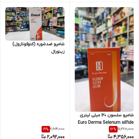
شامپو ضدشوره (کتوکونازول)
زینورال
شامپو سلسون 120 میلی لیتری
Euro Derma Selenum silfide
2,614,000
5,228,000
19
%
16
%
lotion
2,092,000
4,356,000