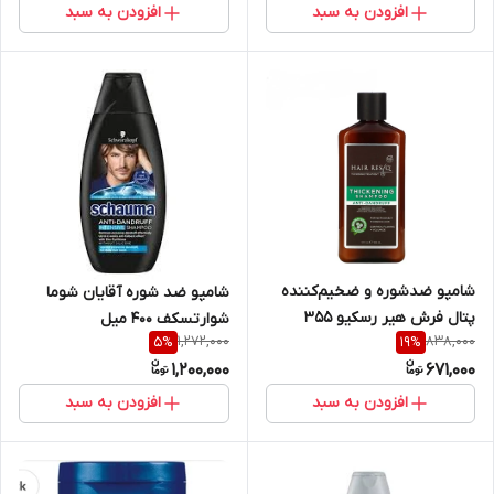
افزودن به سبد
افزودن به سبد
شامپو ضدشوره و ضخیم‌کننده
شامپو ضد شوره آقایان شوما
پتال فرش هیر رسکیو 355
شوارتسکف 400 میل
1,272,000
838,000
5
%
19
%
میلی‌لیتر
1,200,000
671,000
افزودن به سبد
افزودن به سبد