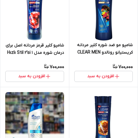
شامپو مو ضد شوره کلیر مردانه
شامپو کلیر قرمز مردانه اصل برای
کریستیانو رونالدو CLEAR MEN
درمان شوره مدل Hızlı Stil 2’si 1
LEGEND BY CR7 (CR7) حجم
Arada حجم 350 میل
700,000
700,000
350 میلی لیتر
افزودن به سبد
افزودن به سبد