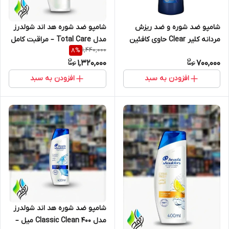
شامپو ضد شوره و ضد ریزش
شامپو ضد شوره هد اند شولدرز
مردانه کلیر Clear حاوی کافئین
مدل Total Care – مراقبت کامل
1,440,000
8
%
حجم 350 میل
موها
1,320,000
700,000
افزودن به سبد
افزودن به سبد
شامپو ضد شوره هد اند شولدرز
مدل Classic Clean 400 میل –