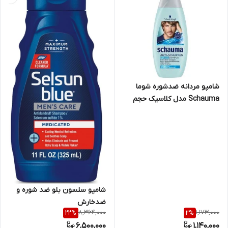
شامپو مردانه ضدشوره شوما
Schauma مدل کلاسیک حجم
400 میلی
شامپو سلسون بلو ضد شوره و
ضدخارش
8,364,000
1,173,000
22
%
2
%
6,500,000
1,140,000