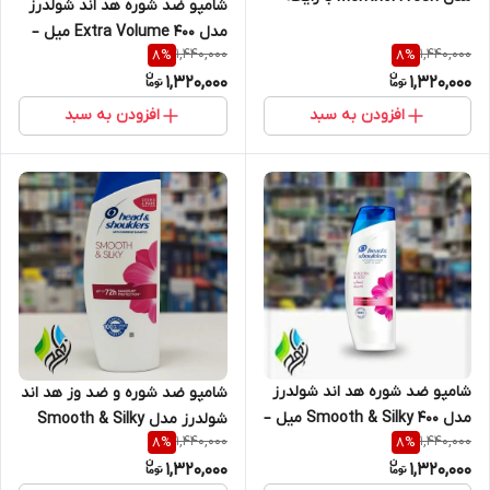
شامپو ضد شوره هد اند شولدرز
نعنا – نسخه عربی
مدل Extra Volume 400 میل –
1,440,000
1,440,000
8
%
8
%
حجم‌دهنده و تقویت‌کننده مو
1,320,000
1,320,000
افزودن به سبد
افزودن به سبد
شامپو ضد شوره هد اند شولدرز
شامپو ضد شوره و ضد وز هد اند
مدل Smooth & Silky 400 میل –
شولدرز مدل Smooth & Silky
1,440,000
1,440,000
8
%
8
%
نسخه عربی همراه نرم‌کننده
400 میل – محصول اصل فرانسه
1,320,000
1,320,000