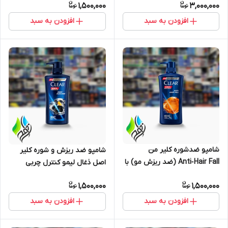
1,500,000
3,000,000
میلی‌لیتر
(پمپی)
افزودن به سبد
افزودن به سبد
شامپو ضدشوره کلیر من
شامپو ضد ریزش و شوره کلیر
Anti‑Hair Fall (ضد ریزش مو) با
اصل ذغال لیمو کنترل چربی
ادعای 10X Less Hairfall – پمپی
CLEAR DEEP CLEAN
1,500,000
1,500,000
افزودن به سبد
افزودن به سبد