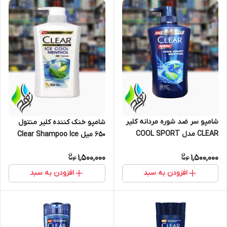
شامپو سر ضد شوره مردانه کلیر
شامپو خنک کننده کلیر منتول
CLEAR مدل COOL SPORT
650 میل Clear Shampoo Ice
MENTHOL با رایحه نعناع حجم
Cool Menthol
1,500,000
1,500,000
۶۵۰میل
افزودن به سبد
افزودن به سبد