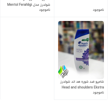
شولدرز مدل Mentol Ferahligi
ناموجود
ناموجود
2IN1 حجم 350 میلی لیتر
شامپو ضد شوره هد اند شولدرز
Head and shoulders Ekstra
ناموجود
hacim حجم 350میل