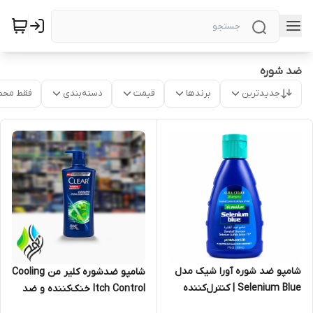
ضد شوره
جدیدترین
برندها
قیمت
دسته‌بندی
فقط محص
شامپو ضد شوره آورا شیک مدل
شامپو ضدشوره کلیر من Cooling
Selenium Blue | کنترل‌کننده
Itch Control خنک‌کننده و ضد
قوی شوره و خارش، حجم ۱۲۰
خارش با 3X Itch Relief Power