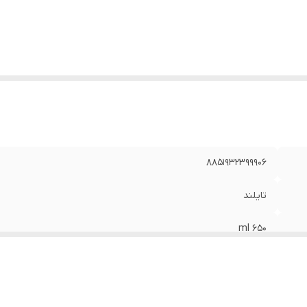
8851932399906
تایلند
650 ml
اکسازی عمیق پوست سر و کمک به کنترل شوره