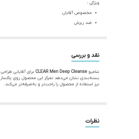
ویژگی :
مخصوص آقایان
ضد ریزش
ضد شوره
حاوی کربن فعال همراه عصاره لیمو
10 برابر پاک کنندگی بیشتر کف سر
نقد و بررسی
پاک کننده آلودگی‌ها، ذرات معلق و چربی‌های انباشت
شامپو
CLEAR Men Deep Cleanse
برای آقایانی طراح
کنترل چربی کف سر
بسته‌بندی نشان می‌دهد تمرکز این محصول روی پاکسازی
جلوگیری از ایجاد شوره
نیز استفاده از محصول را راحت‌تر و به‌صرفه‌تر می‌کند.
تغذیه و احیای پوست سر
براق و درخشان کننده ی موها
قوی تر کردن و استحکام موها
نظرات
افزایش لطافت و طراوت موها