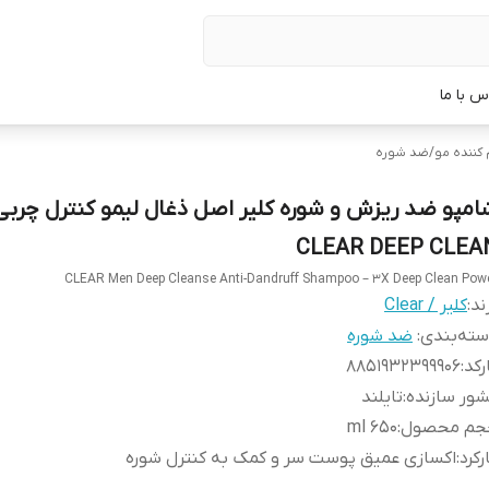
س با ما
 کننده مو
/
ضد شوره
امپو ضد ریزش و شوره کلیر اصل ذغال لیمو کنترل چربی
CLEAR DEEP CLEA
CLEAR Men Deep Cleanse Anti-Dandruff Shampoo – 3X Deep Clean Pow
ند:
کلیر / Clear
ته‌بندی
:
ضد شوره
رکد
:
8851932399906
ور سازنده
:
تایلند
جم محصول
:
650 ml
رکرد
:
اکسازی عمیق پوست سر و کمک به کنترل شوره