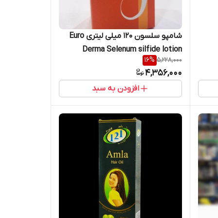
شامپو سلسون 120 میلی لیتری Euro
Derma Selenum silfide lotion
16
%
5,228,000
4,356,000
افزودن به سبد