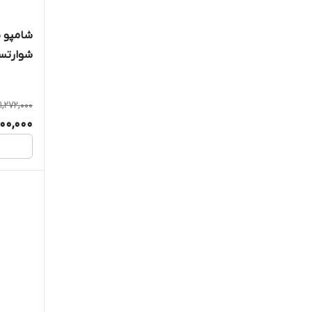
شامپو ض
شوارتسکف 0
1,272,000
200,000