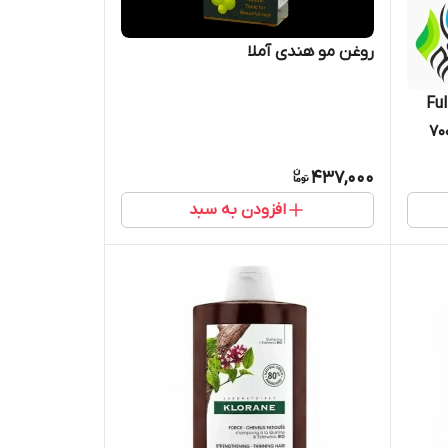
روغن مو هندی آملا
 لورآل، سری Elvive، مدل Full
(تقویت‌کننده مو)، حجم 700
437,000
افزودن به سبد