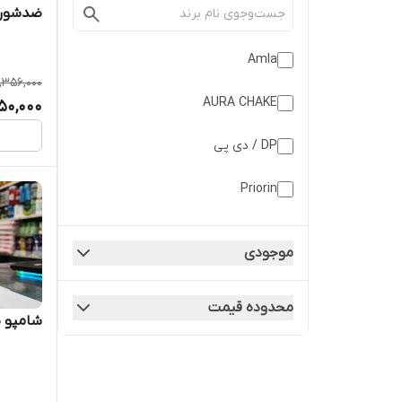
حجم ۱۰۰ میلی‌لیتر تاریخ ۲۰۲۸/۳
Amla
,356,000
AURA CHAKE
50,000
DP / دی پی
Priorin
Revlon
موجودی
Tresemme
محدوده قیمت
Victoria rose / ویکتوریا رز
شامپو ض
آلپسین/Alpecin