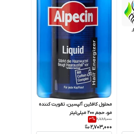
شامپو آلپسین مدل Caffeine C1،
محلول کافئین آلپسین، تقویت کننده
مو، حجم 200 میلی‌لیتر
3
%
2,789,000
2,703,000