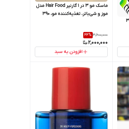
ماسک مو 3 در 1 گارنیر Hair Food مدل
موز و شی‌باتر، تغذیه‌کننده مو، 390
Ke)، حجم 300
میلی‌لیتر
44
%
3,600,000
2,000,000
افزودن به سبد