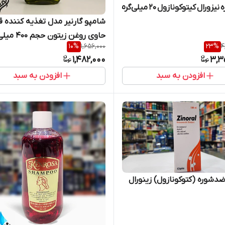
ضدشوره نیزورال کیتوکونازول ۲۰ میلی‌گرم در گرم –
شامپو گارنیر مدل تغذیه کننده ق
حاوی روغن زیتون حجم 400 میلی‌لیتر
10
%
1,656,000
23
%
4
1,482,000
3,3
افزودن به سبد
افزودن به سبد
دشوره (کتوکونازول) زینورال