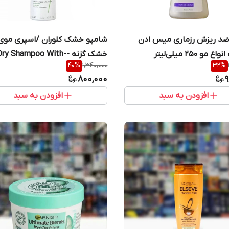
ضد ریزش رزماری میس ادن
شامپو خشک کلوران /اسپری موی
و ۲۵۰ میلی‌لیتر
خشک گزنه --ry Shampoo With
40
%
1,340,000
32
%
Nettle Klorane
800,000
9
افزودن به سبد
افزودن به سبد