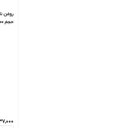
ترزمه/TRESemme
حجم 200 میلی‌لیتر
تیکر فولر هیر/Thicker Fuller Hair
رولون/Revlon
زینورال/zivoral
سلسون
شوما /Schuma
فیتو / Phyto
کاپوس/Kappus
کانتو / Cantu
37,000