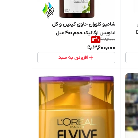
شامپو کلوران حاوی کینین و گل
D
ادلویس ارگانیک حجم ۴۰۰ میل
13
%
4,182,000
3,600,000
افزودن به سبد