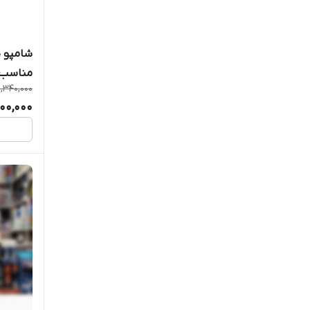
شامپو 
مناسب انواع م
1,340,000
00,000