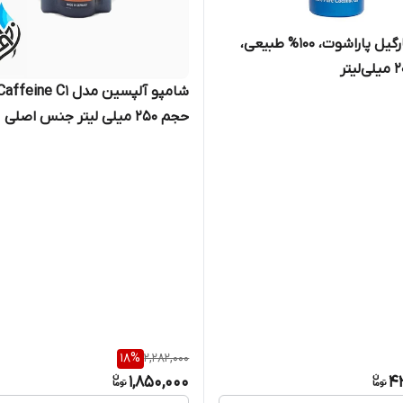
روغن نارگیل پاراشوت، 100% طبیعی،
حجم 250 میلی لیتر جنس اصلی
18
%
2,282,000
1,850,000
4