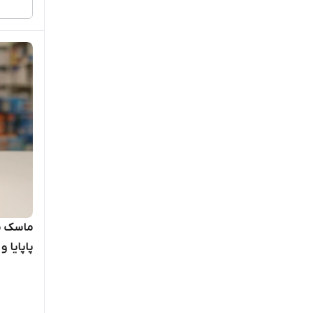
کراستاس / Kerastase
کلوران / Klorane
کلیر / Clear
کنروزا/Kenrosa
گارنیر/GARNIER
گلیس/GLISS
لایفبوی/Lifebouy
لورآل/LOreal
میلی‌لیت
میس ایدن / miss eden