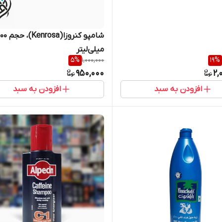
شامپو کنروزا(nrosa
میلی‌لیتر
5
%
1,000,000
19
%
950,000
2,
افزودن به سبد
افزودن به سبد