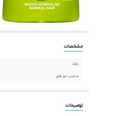
مشخصات
بارکد
مناسب مو های
توضیحات