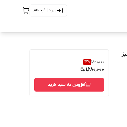
ورود | ثبت‌نام
سبز
12
%
1,920,000
1,680,000
افزودن به سبد خرید