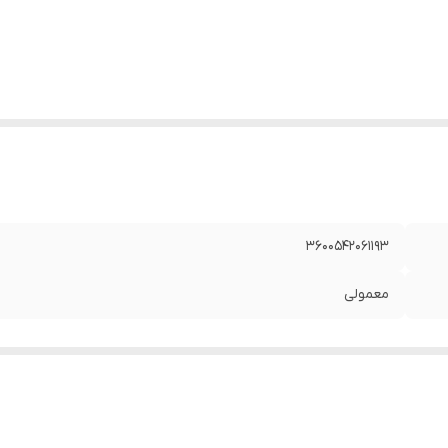
3600542061193
معمولی