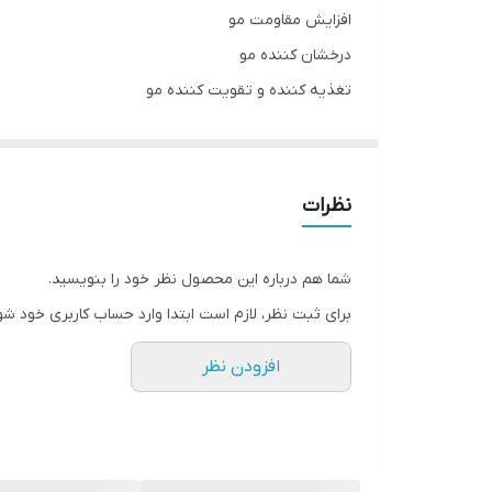
افزایش مقاومت مو
درخشان کننده مو
تغذیه کننده و تقویت کننده مو
نرم کننده مو
جلوگیری از ایجاد شوره سر
حاوی عصاره گریپ فروت و چای سبز
نظرات
حاوی پروتئین لیمو و چینکو
حاوی ویتامین B3 و B6
شما هم درباره این محصول نظر خود را بنویسید.
فاقد پارابن و سیلیکون
برای ثبت نظر، لازم است ابتدا وارد حساب کاربری خود شو
افزودن نظر