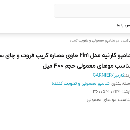
س با ما
 کننده مو
/
شامپو معمولی و تقویت کننده
شامپو گارنیه مدل 2In1 حاوی عصاره گریپ فروت و چای 
اسب موهای معمولی حجم 400 میل
ند:
گارنیر/GARNIER
ته‌بندی
:
شامپو معمولی و تقویت کننده
رکد
:
3600542061193
ناسب مو های
:
معمولی