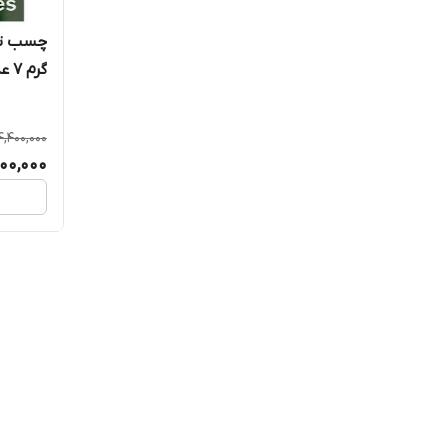
گرم ۷ عددی (جنس انگلیسی اصلی)
4,400,000
000,000