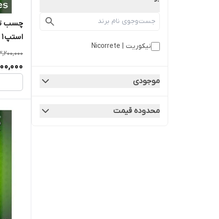
استپ ۱ (۷ عددی)
نیکوریت | Nicorrete
3,200,000
000,000
موجودی
محدوده قیمت