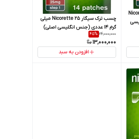
کوریت Nicorette
چسب ترک سیگار Nicorette 25 میلی
گلیسی
گرم ۱۴ عددی (جنس انگلیسی اصلی)
45
%
24,000,000
13,000,000
افزودن به سبد