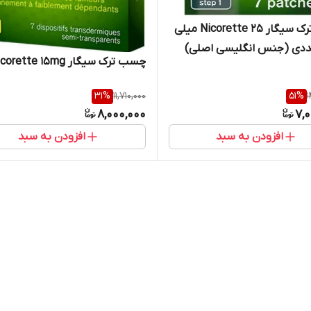
چسب ترک سیگار Nicorette 25 میلی
چسب ترک سیگار Nicorette 15mg
31
%
11,710,000
51
%
1
8,000,000
7,
افزودن به سبد
افزودن به سبد