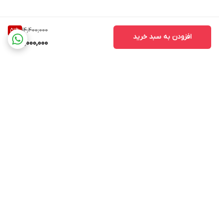
14,400,000
51
%
افزودن به سبد خرید
7,000,000
برگشت به بالا
پشتیبانی ۲۴ ساعته
۷ روز ضمانت بازگشت
کالا(در صورت عدم