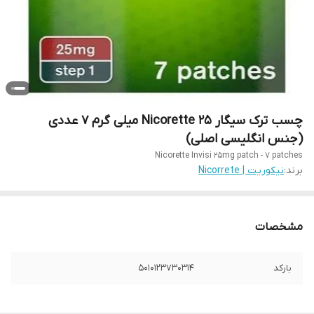
چسب ترک سیگار Nicorette 25 میلی گرم ۷ عددی
(جنس انگلیسی اصلی)
Nicorette Invisi 25mg patch - ۷ patches
برند:
نیکوریت | Nicorrete
مشخصات
بارکد
5010123730314